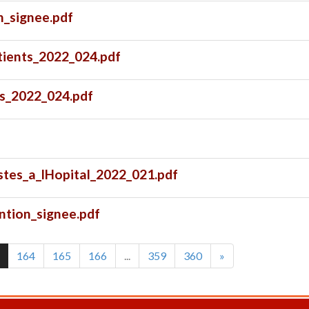
_signee.pdf
ients_2022_024.pdf
s_2022_024.pdf
stes_a_lHopital_2022_021.pdf
tion_signee.pdf
164
165
166
...
359
360
»