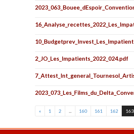
2023_063_Bouee_dEspoir_Convention
16_Analyse_recettes_2022_Les_Impat
10_Budgetprev_Invest_Les_Impatient
2_JO_Les_Impatients_2022_024.pdf
7_Attest_Int_general_Tournesol_Arti
2023_073_Les_Films_du_Delta_Conven
«
1
2
...
160
161
162
163