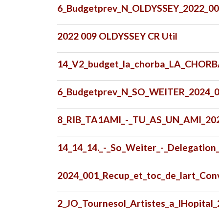
6_Budgetprev_N_OLDYSSEY_2022_00
2022 009 OLDYSSEY CR Util
14_V2_budget_la_chorba_LA_CHORBA
6_Budgetprev_N_SO_WEITER_2024_0
8_RIB_TA1AMI_-_TU_AS_UN_AMI_202
14_14_14._-_So_Weiter_-_Delegati
2024_001_Recup_et_toc_de_lart_Conv
2_JO_Tournesol_Artistes_a_lHopital