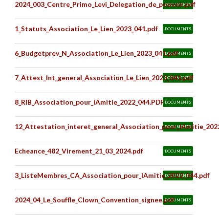
2024_003_Centre_Primo_Levi_Delegation_de_pouvoir.pdf
DOCUMENTS
1_Statuts_Association_Le_Lien_2023_041.pdf
DOCUMENTS
6_Budgetprev_N_Association_Le_Lien_2023_041.pdf
DOCUMENTS
7_Attest_Int_general_Association_Le_Lien_2023_041.pdf
DOCUMENTS
8_RIB_Association_pour_lAmitie_2022_044.PDF
DOCUMENTS
12_Attestation_interet_general_Association_pour_lAmitie_202
DOCUMENTS
Echeance_482_Virement_21_03_2024.pdf
DOCUMENTS
3_ListeMembres_CA_Association_pour_lAmitie_2022_044.pdf
DOCUMENTS
2024_04_Le_Souffle_Clown_Convention_signee.pdf
DOCUMENTS