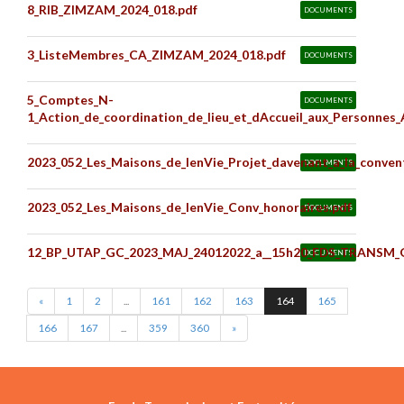
8_RIB_ZIMZAM_2024_018.pdf
DOCUMENTS
3_ListeMembres_CA_ZIMZAM_2024_018.pdf
DOCUMENTS
5_Comptes_N-
DOCUMENTS
1_Action_de_coordination_de_lieu_et_dAccueil_aux_Personnes
2023_052_Les_Maisons_de_lenVie_Projet_davenant_a_la_conven
DOCUMENTS
2023_052_Les_Maisons_de_lenVie_Conv_honoraires.pdf
DOCUMENTS
12_BP_UTAP_GC_2023_MAJ_24012022_a__15h20_FDS_TRANSM_Ge
DOCUMENTS
«
1
2
...
161
162
163
164
165
166
167
...
359
360
»