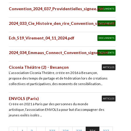
Convention_2024_037_Providentielles_signee.pdf
DOCUMENTS
2024_033_Cie_Histoire_den_rire_Convention_signee.pdf
DOCUMENTS
Ech_519_Virement_04_11_2024.pdf
DOCUMENTS
2024_034_Emmaus_Connect_Convention_signee.pdf
DOCUMENTS
Ciconia Théâtre (2) - Besançon
ARTICLES
L’ association Ciconia Théâtre, créée en 2016 à Besançon,
propose des temps de partage et de fédération lors de créations
collectives et participatives, des moments de sensibilisation...
ENVOLS (Paris)
ARTICLES
Créée en 2021 à Paris par des personnes du monde
artistique, l’association ENVOLS a pour but d’accompagner des
jeunes exilés isolés ...
«
1
2
...
323
324
325
326
327