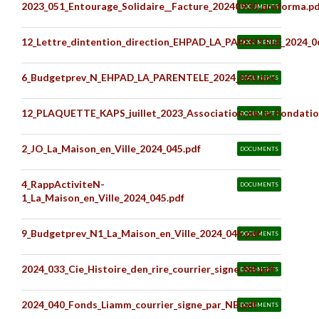
2023_051_Entourage_Solidaire__Facture_20240930_proforma.pd
DOCUMENTS
12_Lettre_dintention_direction_EHPAD_LA_PARENTELE_2024_0
DOCUMENTS
6_Budgetprev_N_EHPAD_LA_PARENTELE_2024_060.doc
DOCUMENTS
12_PLAQUETTE_KAPS_juillet_2023_Association_de_la_Fondation
DOCUMENTS
2_JO_La_Maison_en_Ville_2024_045.pdf
DOCUMENTS
4_RappActiviteN-
DOCUMENTS
1_La_Maison_en_Ville_2024_045.pdf
9_Budgetprev_N1_La_Maison_en_Ville_2024_045.pdf
DOCUMENTS
2024_033_Cie_Histoire_den_rire_courrier_signe_NB.pdf
DOCUMENTS
2024_040_Fonds_Liamm_courrier_signe_par_NB.pdf
DOCUMENTS