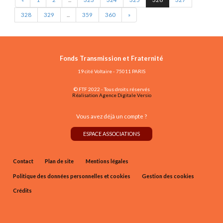
328
329
...
359
360
»
Fonds Transmission et Fraternité
19 cité Voltaire - 75011 PARIS
© FTF 2022 - Tous droits réservés
Réalisation Agence Digitale Versio
Vous avez déjà un compte ?
ESPACE ASSOCIATIONS
Contact
Plan de site
Mentions légales
Politique des données personnelles et cookies
Gestion des cookies
Crédits