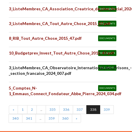
3_ListeMembres_CA_Association_Creatrice_de_Lien_Social_202
DOCUMENTS
3_ListeMembres_CA_Tout_Autre_Chose_2015_47.pdf
DOCUMENTS
8_RIB_Tout_Autre_Chose_2015_47.pdf
DOCUMENTS
10_Budgetprev_Invest_Tout_Autre_Chose_2015_47.pdf
DOCUMENTS
3_ListeMembres_CA_Observatoire_International_des_Prisons_-
DOCUMENTS
_section_francaise_2024_007.pdf
5_Comptes_N-
DOCUMENTS
1_Emmaus_Connect_Fondateur_Abbe_Pierre_2024_034.pdf
«
1
2
...
335
336
337
338
339
340
341
...
359
360
»