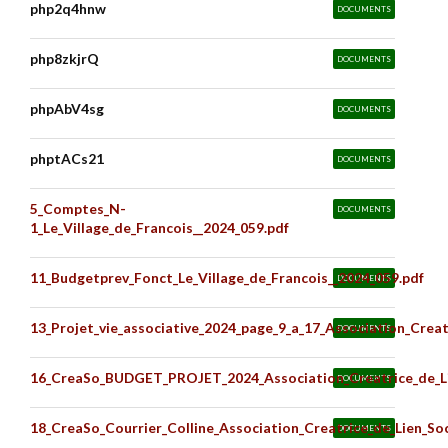
php2q4hnw
DOCUMENTS
php8zkjrQ
DOCUMENTS
phpAbV4sg
DOCUMENTS
phptACs21
DOCUMENTS
5_Comptes_N-
DOCUMENTS
1_Le_Village_de_Francois__2024_059.pdf
11_Budgetprev_Fonct_Le_Village_de_Francois__2024_059.pdf
DOCUMENTS
13_Projet_vie_associative_2024_page_9_a_17_Association_Creat
DOCUMENTS
16_CreaSo_BUDGET_PROJET_2024_Association_Creatrice_de_Li
DOCUMENTS
18_CreaSo_Courrier_Colline_Association_Creatrice_de_Lien_Soc
DOCUMENTS