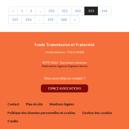
«
1
2
...
350
351
352
353
354
355
356
...
359
360
»
Fonds Transmission et Fraternité
19 cité Voltaire - 75011 PARIS
© FTF 2022 - Tous droits réservés
Réalisation Agence Digitale Versio
Vous avez déjà un compte ?
ESPACE ASSOCIATIONS
Contact
Plan de site
Mentions légales
Politique des données personnelles et cookies
Gestion des cookies
Crédits