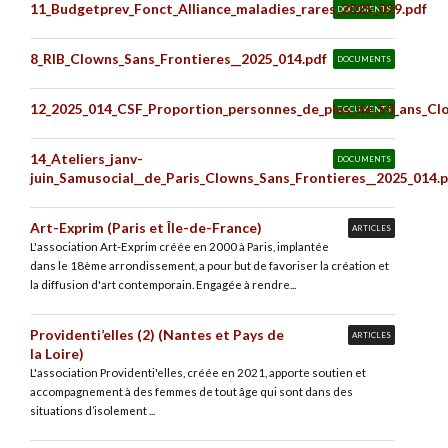
11_Budgetprev_Fonct_Alliance_maladies_rares_2025_029.pdf
DOCUMENTS
8_RIB_Clowns_Sans_Frontieres__2025_014.pdf
DOCUMENTS
12_2025_014_CSF_Proportion_personnes_de_plus_de_50_ans_Clo
DOCUMENTS
14_Ateliers_janv-
DOCUMENTS
juin_Samusocial__de_Paris_Clowns_Sans_Frontieres__2025_014.
Art-Exprim (Paris et Île-de-France)
ARTICLES
L'association Art-Exprim créée en 2000 à Paris, implantée
dans le 18ème arrondissement, a pour but de favoriser la création et
la diffusion d'art contemporain. Engagée à rendre...
Providenti’elles (2) (Nantes et Pays de
ARTICLES
la Loire)
L'association Providenti'elles, créée en 2021, apporte soutien et
accompagnement à des femmes de tout âge qui sont dans des
situations d’isolement ...