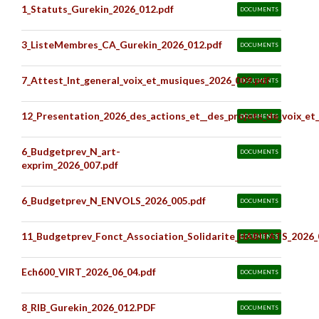
1_Statuts_Gurekin_2026_012.pdf
DOCUMENTS
3_ListeMembres_CA_Gurekin_2026_012.pdf
DOCUMENTS
7_Attest_Int_general_voix_et_musiques_2026_009.pdf
DOCUMENTS
12_Presentation_2026_des_actions_et__des_projets_de_voix_et
DOCUMENTS
6_Budgetprev_N_art-
DOCUMENTS
exprim_2026_007.pdf
6_Budgetprev_N_ENVOLS_2026_005.pdf
DOCUMENTS
11_Budgetprev_Fonct_Association_Solidarite_HABITATS_2026_
DOCUMENTS
Ech600_VIRT_2026_06_04.pdf
DOCUMENTS
8_RIB_Gurekin_2026_012.PDF
DOCUMENTS