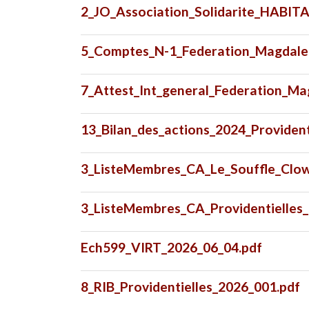
2_JO_Association_Solidarite_HABIT
5_Comptes_N-1_Federation_Magdale
7_Attest_Int_general_Federation_M
13_Bilan_des_actions_2024_Provident
3_ListeMembres_CA_Le_Souffle_Clo
3_ListeMembres_CA_Providentielles
Ech599_VIRT_2026_06_04.pdf
8_RIB_Providentielles_2026_001.pdf