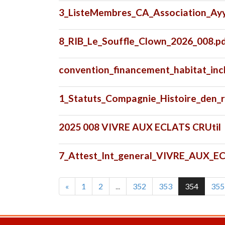
3_ListeMembres_CA_Association_Ay
8_RIB_Le_Souffle_Clown_2026_008.p
convention_financement_habitat_inc
1_Statuts_Compagnie_Histoire_den_r
2025 008 VIVRE AUX ECLATS CRUtil
7_Attest_Int_general_VIVRE_AUX_E
«
1
2
...
352
353
354
355