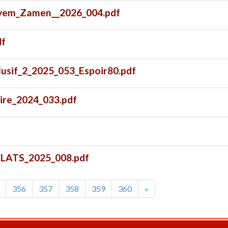
yem_Zamen__2026_004.pdf
df
lusif_2_2025_053_Espoir80.pdf
ire_2024_033.pdf
CLATS_2025_008.pdf
356
357
358
359
360
»