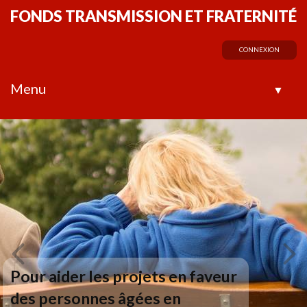
FONDS TRANSMISSION ET FRATERNITÉ
CONNEXION
Menu
▼
Pour aider les projets en faveur
des personnes âgées en