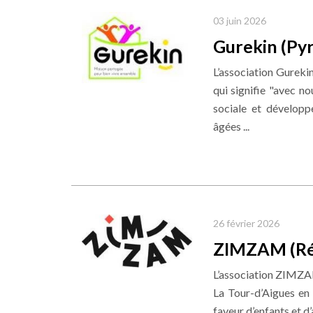
03 juin 2026
Gurekin (Py
L’association Gurek
qui signifie "avec no
sociale et dévelop
âgées ...
26 février 2026
ZIMZAM (Ré
L’association ZIMZAM
La Tour-d’Aigues en
faveur d’enfants et d’a