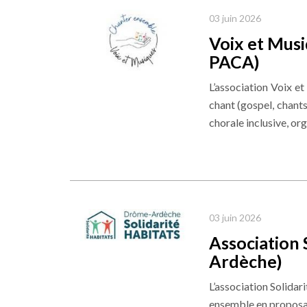
03 juin 2026
Voix et Musi
PACA)
L’association Voix e
chant (gospel, chants
chorale inclusive, org
03 juin 2026
Association
Ardèche)
L’association Solid
ensemble en proposa