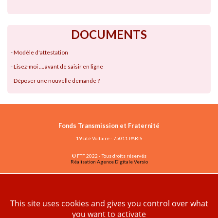
DOCUMENTS
-
Modèle d'attestation
-
Lisez-moi …. avant de saisir en ligne
-
Déposer une nouvelle demande ?
Fonds Transmission et Fraternité
19 cité Voltaire - 75011 PARIS
© FTF 2022 - Tous droits réservés
Réalisation Agence Digitale Versio
Vous avez déjà un compte ?
ESPACE ASSOCIATIONS
This site uses cookies and gives you control over what
you want to activate