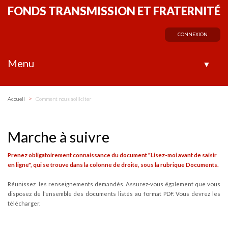
FONDS TRANSMISSION ET FRATERNITÉ
CONNEXION
Menu
▼
>
Accueil
Comment nous solliciter
Marche à suivre
Prenez obligatoirement connaissance du document "Lisez-moi avant de saisir
en ligne", qui se trouve dans la colonne de droite, sous la rubrique Documents.
Réunissez les renseignements demandés. Assurez-vous également que vous
disposez de l'ensemble des documents listés au format PDF. Vous devrez les
télécharger.