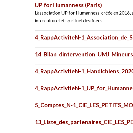
UP for Humanness (Paris)
L’association UP for Humanness, créée en 2016, a 
interculturel et spirituel destinées...
4_RappActiviteN-1_Association_de_
14_Bilan_dintervention_UMJ_Mineur
4_RappActiviteN-1_Handichiens_202
4_RappActiviteN-1_UP_for_Humanne
5_Comptes_N-1_CIE_LES_PETITS_M
13_Liste_des_partenaires_CIE_LES