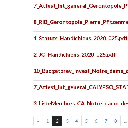
7_Attest_Int_general_Gerontopole_P
8_RIB_Gerontopole_Pierre_Pfitzenm
1_Statuts_Handichiens_2020_025.pdf
2_JO_Handichiens_2020_025.pdf
10_Budgetprev_Invest_Notre_dame_d
7_Attest_Int_general_CALYPSO_STA
3_ListeMembres_CA_Notre_dame_des_
«
1
2
3
4
5
6
7
8
...