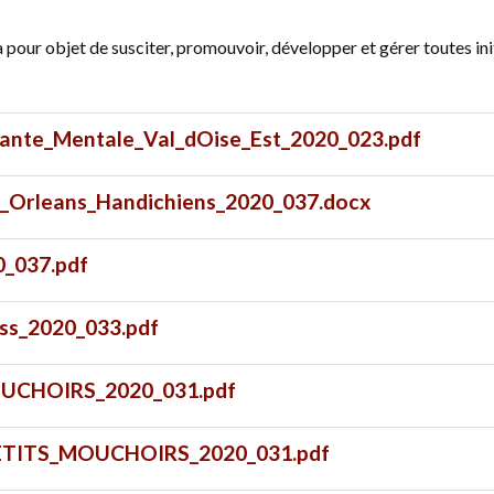
pour objet de susciter, promouvoir, développer et gérer toutes init
Sante_Mentale_Val_dOise_Est_2020_023.pdf
s_Orleans_Handichiens_2020_037.docx
0_037.pdf
ss_2020_033.pdf
OUCHOIRS_2020_031.pdf
_PETITS_MOUCHOIRS_2020_031.pdf