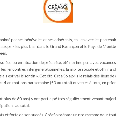
animé par ses bénévoles et ses adhérents, en lien avec les partenai
 et aux prix les plus bas, dans le Grand Besançon et le Pays de Mon
ées.
olées ou en situation de précarité, été ne rime pas avec vacance
r les rencontres intergénérationnelles, la mixité sociale et offrir à 
lais estival bisontin ». Cet été, Créa'So a pris le relais des lieux 
nt 4 animations par semaine (50 au total) ouvertes à tous, en prior
 plus de 60 ans) y ont participé très régulièrement venant majorit
ipations au total.
ants et forte de son succès, CréaSo prépare un programme pour tout