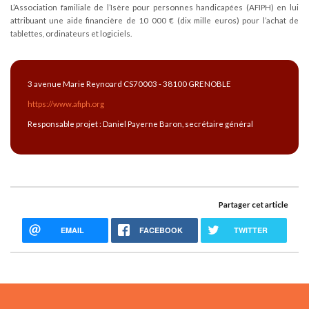
L’Association familiale de l’Isère pour personnes handicapées (AFIPH) en lui
attribuant une aide financière de 10 000 € (dix mille euros) pour l’achat de
tablettes, ordinateurs et logiciels.
3 avenue Marie Reynoard CS70003 - 38100 GRENOBLE
https://www.afiph.org
Responsable projet : Daniel Payerne Baron, secrétaire général
Partager cet article
EMAIL
FACEBOOK
TWITTER