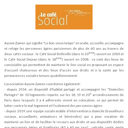
Ayyem Zamen qui signifie "Le bon vieux temps" en arabe, accueille, accompagne
et reloge les personnes âgées parisiennes de plus de 60 ans au travers de
ème
deux cafés sociaux : le Café Social Belleville (dans le 20
) ouvert en 2003 et
ème
le Café Social Dejean (dans le 18
) ouvert en 2008 : ce sont des lieux de
convivialité qui permettent de maintenir le lien social en proposant un espace
d'accueil chaleureux et des lieux d'accès aux droits et à la santé par les
permanences sociales tenues quotidiennement.
L'association Ayyem Zamen coordonne également :
- depuis 2014, un dispositif d'habitat partagé et accompagné les "Domiciles
e
Partagés" de 10 logements répartis sur les 18, 19 et 20
arrondissements de
Paris dans lesquels 3 à 4 adhérents vivent en colocation, ce qui permet de
lutter contre le mal-logement et l'isolement des personnes âgées
- depuis 2019, une équipe sociale mobile d'intervention à domicile (travailleurs
sociaux, accueillants, animateurs et bénévoles) qui a pour vocation de
maintenir un lien et de faciliter le recours aux droits et aux dispositifs dédiés
aux personnes âgées et fragilisées (45 à 60 par jour) : retraite, santé, perte