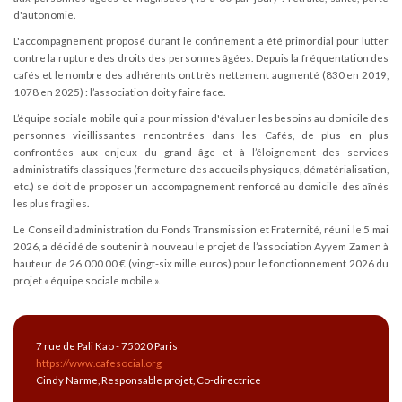
d'autonomie.
L'accompagnement proposé durant le confinement a été primordial pour lutter
contre la rupture des droits des personnes âgées. Depuis la fréquentation des
cafés et le nombre des adhérents ont très nettement augmenté (830 en 2019,
1078 en 2025) : l’association doit y faire face.
L’équipe sociale mobile qui a pour mission d'évaluer les besoins au domicile des
personnes vieillissantes rencontrées dans les Cafés, de plus en plus
confrontées aux enjeux du grand âge et à l’éloignement des services
administratifs classiques (fermeture des accueils physiques, dématérialisation,
etc.) se doit de proposer un accompagnement renforcé au domicile des aînés
les plus fragiles.
Le Conseil d’administration du Fonds Transmission et Fraternité, réuni le 5 mai
2026, a décidé de soutenir à nouveau le projet de l’association Ayyem Zamen à
hauteur de 26 000.00 € (vingt-six mille euros) pour le fonctionnement 2026 du
projet « équipe sociale mobile ».
7 rue de Pali Kao - 75020 Paris
https://www.cafesocial.org
Cindy Narme, Responsable projet, Co-directrice