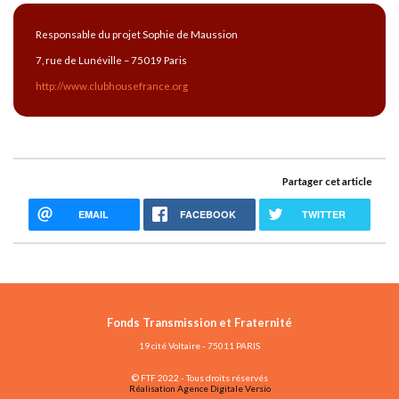
Responsable du projet Sophie de Maussion
7, rue de Lunéville – 75019 Paris
http://www.clubhousefrance.org
Partager cet article
EMAIL
FACEBOOK
TWITTER
Fonds Transmission et Fraternité
19 cité Voltaire - 75011 PARIS
© FTF 2022 - Tous droits réservés
Réalisation Agence Digitale Versio