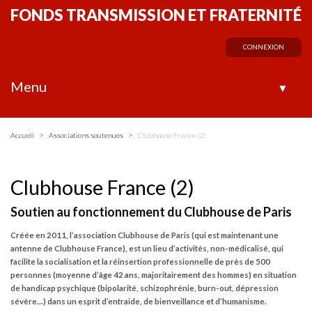
FONDS TRANSMISSION ET FRATERNITÉ
CONNEXION
Menu
▼
>
>
Accueil
Associations soutenues
Clubhouse France (2)
Clubhouse France (2)
Soutien au fonctionnement du Clubhouse de Paris
Créée en 2011, l’association Clubhouse de Paris (qui est maintenant une
antenne de Clubhouse France), est un lieu d’activités, non-médicalisé, qui
facilite la socialisation et la réinsertion professionnelle de près de 500
personnes (moyenne d’âge 42 ans, majoritairement des hommes) en situation
de handicap psychique (bipolarité, schizophrénie, burn-out, dépression
sévère…) dans un esprit d’entraide, de bienveillance et d’humanisme.