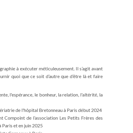
graphie à exécuter méticuleusement. Il s’agit avant
nir quoi que ce soit d’autre que d’être là et faire
, l'espérance, le bonheur, la relation, l'altérité, la
gériatrie de l'hôpital Bretonneau à Paris début 2024
nt Compoint de l’association Les Petits Frères des
 Paris et en juin 2025