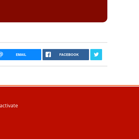
EMAIL
FACEBOOK
Contact
activate
Plan de site
Mentions légales
Politique des données personnelles et cookies
Gestion des cookies
Crédits