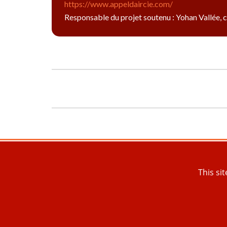
https://www.appeldaircie.com/
Responsable du projet soutenu : Yohan Vallée,
Fonds Transmission et Fraternité
This si
19 cité Voltaire - 75011 PARIS
© FTF 2022 - Tous droits réservés
Réalisation Agence Digitale Versio