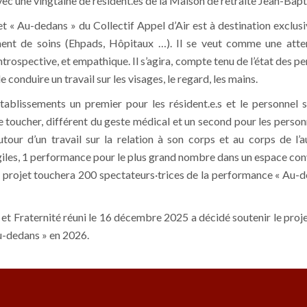
vec une vingtaine de résident.es de la Maison de retraite Jean-Bap
jet « Au-dedans » du Collectif Appel d’Air est à destination exclus
ment de soins (Ehpads, Hôpitaux …). Il se veut comme une attent
ntrospective, et empathique. Il s’agira, compte tenu de l’état des pe
de conduire un travail sur les visages, le regard, les mains.
ablissements un premier pour les résident.e.s et le personnel s
toucher, différent du geste médical et un second pour les personne
autour d’un travail sur la relation à son corps et au corps de l’a
les, 1 performance pour le plus grand nombre dans un espace conviv
 projet touchera 200 spectateurs·trices de la performance « Au-d
t Fraternité réuni le 16 décembre 2025 a décidé soutenir le projet
Au-dedans » en 2026.