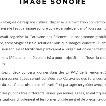
cs éloignés de l’espace culturel, dispense une formation conventi
et gère le Festival image sonore qui se déroule pendant 4 jours au m
avait organisé la Caravane des Sciences, un programme gratuit 
re, archéologie et les disciplines : musique, images, concert. 35 an
usion sociale et territoriale participent à l’organisation de ce festiv
xois (24 ateliers et 2 concerts) a pour objectif de diffuser la cult
ics.
e Gex : deux concerts donnés dans des EHPAD de la région et 20 
de personnes âgées seront conviées aux Caravanes des Sciences, e
ur du pan, Construire son mini-synthé) et partager un goûter avec les
des publics très différents jeunes, personnes âgées, scientifiques,
es situations d’isolement et les formes d’isolement et de précarité qu