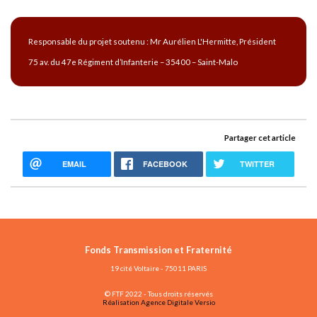
Responsable du projet soutenu : Mr Aurélien L'Hermitte, Président
75 av. du 47e Régiment d’Infanterie – 35400 – Saint-Malo
Partager cet article
EMAIL
FACEBOOK
TWITTER
Fonds Transmission et Fraternité
19 cité Voltaire - 75011 PARIS
© FTF 2022 - Tous droits réservés
Réalisation Agence Digitale Versio