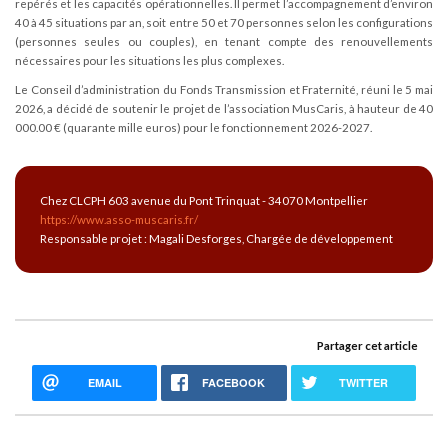
repérés et les capacités opérationnelles. Il permet l’accompagnement d’environ
40 à 45 situations par an, soit entre 50 et 70 personnes selon les configurations
(personnes seules ou couples), en tenant compte des renouvellements
nécessaires pour les situations les plus complexes.
Le Conseil d’administration du Fonds Transmission et Fraternité, réuni le 5 mai
2026, a décidé de soutenir le projet de l’association MusCaris, à hauteur de 40
000.00 € (quarante mille euros) pour le fonctionnement 2026-2027.
Chez CLCPH 603 avenue du Pont Trinquat - 34070 Montpellier
https://www.asso-muscaris.fr/
Responsable projet : Magali Desforges, Chargée de développement
Partager cet article
EMAIL
FACEBOOK
TWITTER