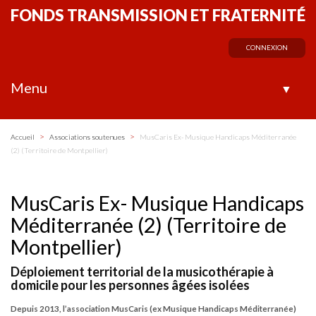
FONDS TRANSMISSION ET FRATERNITÉ
CONNEXION
Menu
▼
>
>
Accueil
Associations soutenues
MusCaris Ex- Musique Handicaps Méditerranée
(2) (Territoire de Montpellier)
MusCaris Ex- Musique Handicaps
Méditerranée (2) (Territoire de
Montpellier)
Déploiement territorial de la musicothérapie à
domicile pour les personnes âgées isolées
Depuis 2013, l’association MusCaris (ex Musique Handicaps Méditerranée)