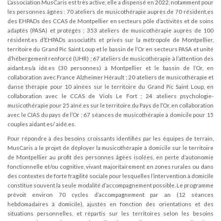
L’association MusCaris est très active, elle a dispensé en 2022, notamment pour
les personnes âgées : 70 ateliers de musicothérapie auprès de 70 résident.es
des EHPADs des CCAS de Montpellier en secteurs pôle d’activités et de soins
adaptés (PASA) et protégés ; 353 ateliers de musicothérapie auprès de 100
résident.es d’EHPADs associatifs et privés sur la métropole de Montpellier,
territoire du Grand Pic Saint Loup et le bassin de l’Or en secteurs PASA et unité
d’hébergement renforcé (UHR) ; 67 ateliers de musicothérapie à l’attention des
aidant.es/a idé.es (30 personnes) à Montpellier et le bassin de l’Or, en
collaboration avec France Alzheimer Hérault ; 20 ateliers de musicothérapie et
danse thérapie pour 10 aînées sur le territoire du Grand Pic Saint Loup, en
collaboration avec le CCAS de Viols Le Fort ; 24 ateliers psychologie-
musicothérapie pour 25 aîné.es sur le territoire du Pays de l’Or, en collaboration
avec le CIAS du pays de l’Or ; 67 séances de musicothérapie à domicile pour 15
couples aidant.es/ aidé.es.
Pour répondre à des besoins croissants identifiés par les équipes de terrain,
MusCaris a le projet de déployer la musicothérapie à domicile sur le territoire
de Montpellier au profit des personnes âgées isolées, en perte d’autonomie
fonctionnelle et/ou cognitive, vivant majoritairement en zones rurales ou dans
des contextes de forte fragilité sociale pour lesquelles l’intervention à domicile
constitue souvent la seule modalité d’accompagnement possible. Le programme
prévoit environ 70 cycles d’accompagnement par an (12 séances
hebdomadaires à domicile), ajustés en fonction des orientations et des
situations personnelles, et répartis sur les territoires selon les besoins