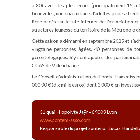
à 80) avec des plus jeunes (principalement 15 à 
bénévoles, une quarantaine d’adultes jeunes (trente
libre accès sur le site internet de l'association e
structures jeunesse du territoire de la Métropole de
Cette saison a démarré en septembre 2025 et s’achè
vingtaine personnes âgées. 40 personnes de tous
gérontologiques. S'y sont ajoutés des partenariat
CCAS de Villeurbanne.
Le Conseil d'administration du Fonds Transmission
000,00 € (dix mille euros) dont 3 000 € en investi
31 quai Hippolyte Jaÿr - 69009 Lyon
www.pontem-asso.com
Responsable du projet soutenu : Lucas Handel