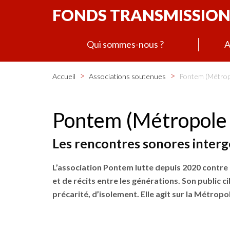
FONDS TRANSMISSION
Qui sommes-nous ?
A
>
>
Accueil
Associations soutenues
Pontem (Métropo
Pontem (Métropole 
Les rencontres sonores interg
L’association Pontem lutte depuis 2020 contre l
et de récits entre les générations. Son public c
précarité, d’isolement. Elle agit sur la Métro