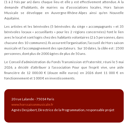
(1 à 2 fois par an) dans chaque lieu et elle y est effectivement attendue. A la
demande d'habitants, de mairies ou d'associations locales, Hors Saison
Musicale se développe en Auvergne-Rhône-Alpes ainsi qu'en Nouvelle
Aquitaine.
Les artistes et les bénévoles (5 bénévoles du siège « accompagnants » et 35
bénévoles locaux « accueillants » pour les 2 régions concernées) font le lien
avec le local et sont logés chez des habitants volontaires (2 à 5 personnes, dans
chacune des 10 communes). Ils assurent l’organisation, l’accueil de Hors saison
musicale et l’accompagnement des spectateurs. Sur 10 dates, la cible est : 2500
personnes, dont plus de 2000 âgées de plus de 50 ans.
Le Conseil d’administration du Fonds Transmission et Fraternité, réuni le 5 mai
2026, a décidé d’attribuer à l’association Pour que l’esprit vive, une aide
financière de 12 000.00 € (douze mille euros) en 2026 dont 11 000 € en
fonctionnement et 1 000 € en investissements.
20 rue Lalande - 75014 Paris
www.horssaisonmusicale.fr
Agnès Desjobert, Directrice de la Programmation, responsable projet