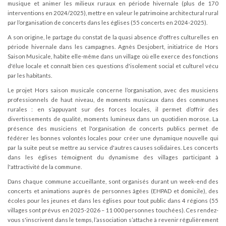
musique et animer les milieux ruraux en période hivernale (plus de 170
interventions en 2024/2025), mettre en valeur le patrimoine architectural rural
par l’organisation de concerts dans les églises (55 concerts en 2024-2025).
A son origine, le partage du constat de la quasi absence d'offres culturelles en
période hivernale dans les campagnes. Agnès Desjobert, initiatrice de Hors
Saison Musicale, habite elle-même dans un village où elle exerce des fonctions
d'élue locale et connaît bien ces questions d'isolement social et culturel vécu
par les habitants.
Le projet Hors saison musicale concerne l’organisation, avec des musiciens
professionnels de haut niveau, de moments musicaux dans des communes
rurales : en s’appuyant sur des forces locales, il permet d’offrir des
divertissements de qualité, moments lumineux dans un quotidien morose. La
présence des musiciens et l'organisation de concerts publics permet de
fédérer les bonnes volontés locales pour créer une dynamique nouvelle qui
par la suite peut se mettre au service d'autres causes solidaires. Les concerts
dans les églises témoignent du dynamisme des villages participant à
l'attractivité de la commune.
Dans chaque commune accueillante, sont organisés durant un week-end des
concerts et animations auprès de personnes âgées (EHPAD et domicile), des
écoles pour les jeunes et dans les églises pour tout public dans 4 régions (55
villages sont prévus en 2025-2026 – 11 000 personnes touchées). Ces rendez-
vous s'inscrivent dans le temps, l’association s’attache à revenir régulièrement