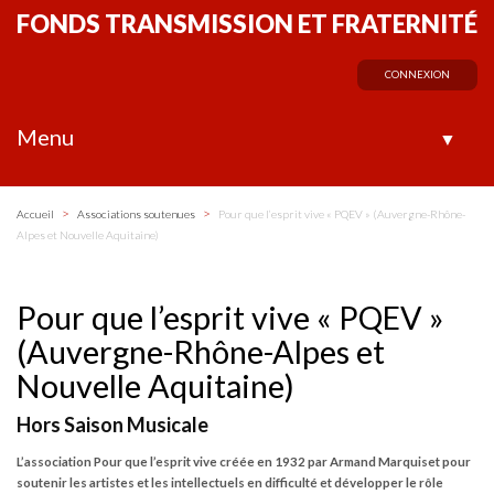
FONDS TRANSMISSION ET FRATERNITÉ
CONNEXION
Menu
▼
>
>
Accueil
Associations soutenues
Pour que l’esprit vive « PQEV » (Auvergne-Rhône-
Alpes et Nouvelle Aquitaine)
Pour que l’esprit vive « PQEV »
(Auvergne-Rhône-Alpes et
Nouvelle Aquitaine)
Hors Saison Musicale
L’association Pour que l’esprit vive créée en 1932 par Armand Marquiset pour
soutenir les artistes et les intellectuels en difficulté et développer le rôle