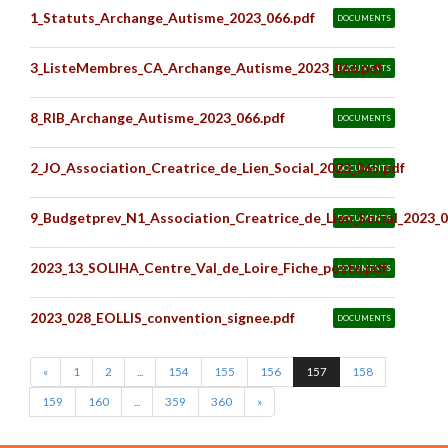
1_Statuts_Archange_Autisme_2023_066.pdf
DOCUMENTS
3_ListeMembres_CA_Archange_Autisme_2023_066.pdf
DOCUMENTS
8_RIB_Archange_Autisme_2023_066.pdf
DOCUMENTS
2_JO_Association_Creatrice_de_Lien_Social_2023_065.pdf
DOCUMENTS
9_Budgetprev_N1_Association_Creatrice_de_Lien_Social_2023_0
DOCUMENTS
2023_13_SOLIHA_Centre_Val_de_Loire_Fiche_poste.pdf
DOCUMENTS
2023_028_EOLLIS_convention_signee.pdf
DOCUMENTS
«
1
2
...
154
155
156
157
158
159
160
...
359
360
»