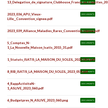
13_Delegation_de_signature_Clubhouse_France_ex_Capcites_20
DOCUMENTS
2023_036_APU_Vieux-
DOCUMENTS
Lille__Convention_signee.pdf
2023_039_Alliance_Maladies_Rares_Convention_signee.pdf
DOCUMENTS
5_Comptes_N-
DOCUMENTS
1_La_Nouvelle_Maison_Isatis_2015_31.pdf
1_Statuts_ISATIS_LA_MAISON_DU_SOLEIL_2023_059.pdf
DOCUMENTS
8_RIB_ISATIS_LA_MAISON_DU_SOLEIL_2023_059.pdf
DOCUMENTS
4_RappActiviteN-
DOCUMENTS
1_ASLIVE_2023_060.pdf
6_Budgetprev_N_ASLIVE_2023_060.png
DOCUMENTS