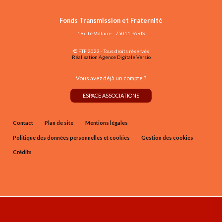
Fonds Transmission et Fraternité
19 cité Voltaire - 75011 PARIS
© FTF 2022 - Tous droits réservés
Réalisation Agence Digitale Versio
Vous avez déjà un compte ?
ESPACE ASSOCIATIONS
Contact
Plan de site
Mentions légales
Politique des données personnelles et cookies
Gestion des cookies
Crédits