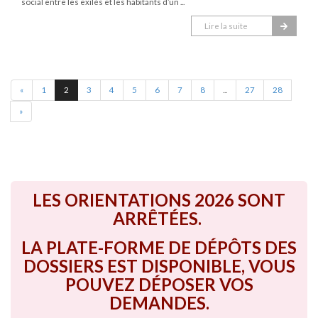
social entre les exilés et les habitants d’un ...
Lire la suite
«
1
2
3
4
5
6
7
8
...
27
28
»
LES ORIENTATIONS 2026 SONT
ARRÊTÉES.
LA PLATE-FORME DE DÉPÔTS DES
DOSSIERS EST DISPONIBLE, VOUS
POUVEZ DÉPOSER VOS
DEMANDES.