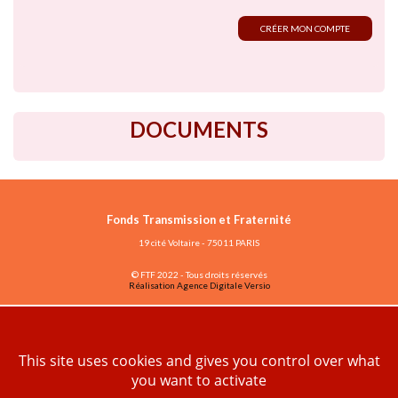
CRÉER MON COMPTE
DOCUMENTS
Fonds Transmission et Fraternité
19 cité Voltaire - 75011 PARIS
© FTF 2022 - Tous droits réservés
Réalisation Agence Digitale Versio
Vous avez déjà un compte ?
ESPACE ASSOCIATIONS
This site uses cookies and gives you control over what
you want to activate