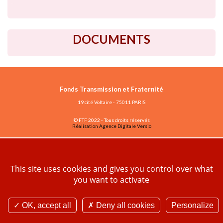
DOCUMENTS
Fonds Transmission et Fraternité
19 cité Voltaire - 75011 PARIS
© FTF 2022 - Tous droits réservés
Réalisation Agence Digitale Versio
Vous avez déjà un compte ?
ESPACE ASSOCIATIONS
This site uses cookies and gives you control over what
you want to activate
Contact
Plan de site
Mentions légales
OK, accept all
Deny all cookies
Personalize
Politique des données personnelles et cookies
Gestion des cookies
Crédits