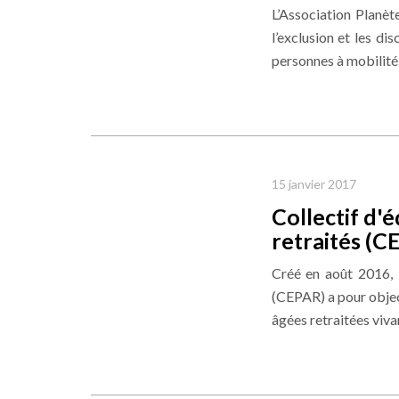
L’Association Planèt
l’exclusion et les di
personnes à mobilité 
15 janvier 2017
Collectif d'
retraités (C
Créé en août 2016, l
(CEPAR) a pour object
âgées retraitées vivan